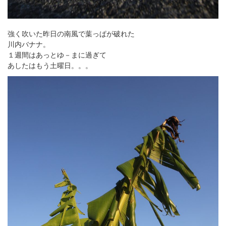
強く吹いた昨日の南風で葉っぱが破れた
川内バナナ。
１週間はあっとゆ－まに過ぎて
あしたはもう土曜日。。。