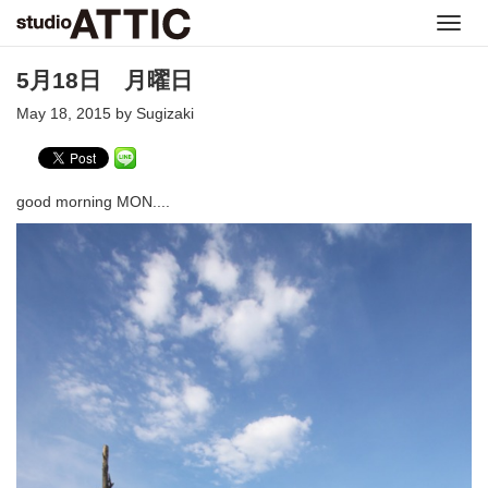
Toggl
navig
5月18日 月曜日
May 18, 2015 by Sugizaki
good morning MON....