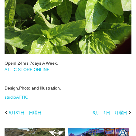
Open! 24hrs 7days A Week.
ATTIC STORE ONLINE
Design,Photo and Illustration.
studioATTIC
5月31日 日曜日
6月 1日 月曜日