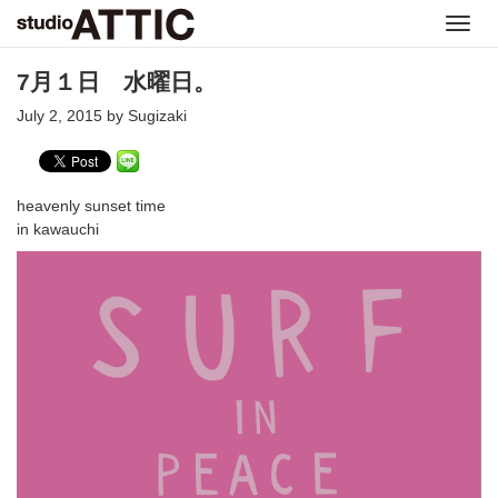
Toggl
navig
7月１日 水曜日。
July 2, 2015 by Sugizaki
heavenly sunset time
in kawauchi