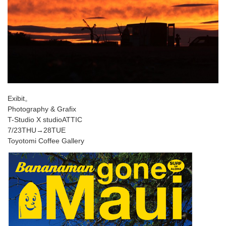
Exibit。
Photography & Grafix
T-Studio X studioATTIC
7/23THU→28TUE
Toyotomi Coffee Gallery