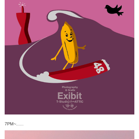
7PM~......