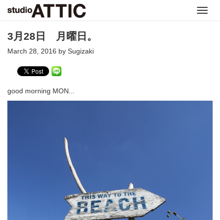
Toggl
navig
3月28日 月曜日。
March 28, 2016 by Sugizaki
good morning MON...