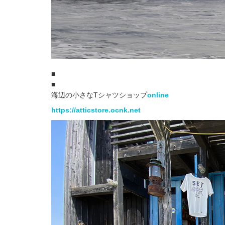
■
■
海辺の小さなTシャツショップ
online
https://atticstore.ocnk.net