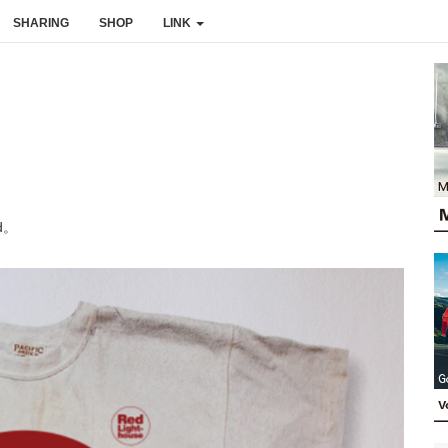
SHARING
SHOP
LINK
、
d。