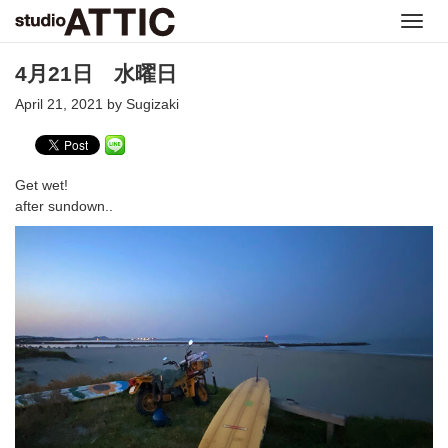
Toggl
navig
4月21日 水曜日
April 21, 2021 by Sugizaki
Get wet!
after sundown..