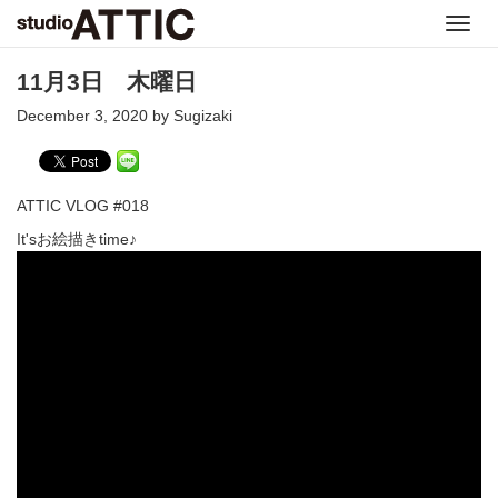
Toggl
navig
11月3日 木曜日
December 3, 2020 by Sugizaki
ATTIC VLOG #018
It'sお絵描きtime♪