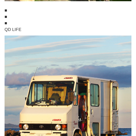
■
■
■
QD LIFE