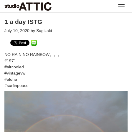
Toggl
navig
1 a day ISTG
July 10, 2020 by Sugizaki
NO RAIN NO RAINBOW。。。
#1971
#aircooled
#vintagevw
#aloha
#surfinpeace