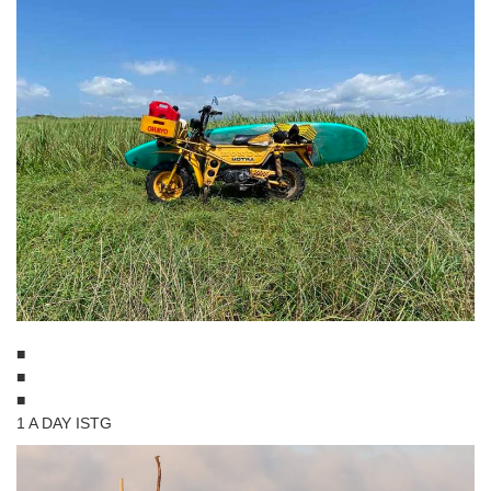
■
■
■
1 A DAY ISTG