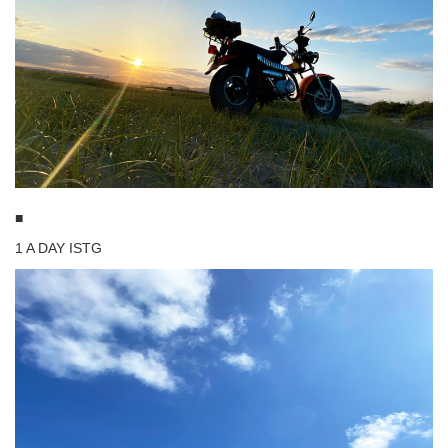
■
1 A DAY ISTG