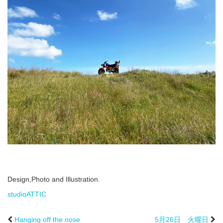
Design,Photo and Illustration.
studioATTIC
Hanging off the nose
5月26日 火曜日