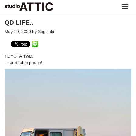
Toggl
navig
QD LIFE..
May 19, 2020 by Sugizaki
TOYOTA 4WD.
Four double peace!