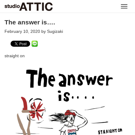
Toggl
navig
The answer is….
February 10, 2020 by Sugizaki
straight on