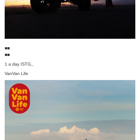
■■
■■
1 a day ISTG,,
VanVan Life