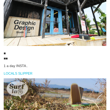
■
■■
1 a day INSTA..
LOCALS SLIPPER