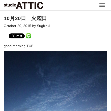
Toggl
navig
10月20日 火曜日
October 20, 2015 by Sugizaki
good morning TUE..