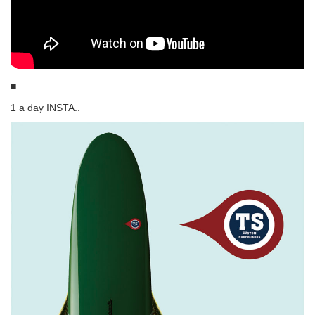
■
1 a day INSTA..