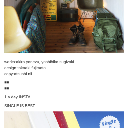
works:akira yonezu, yoshihiko sugizaki
design:takaaki fujimoto
copy:atsushi nii
■■
■■
1 a day INSTA
SINGLE IS BEST