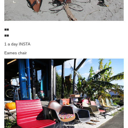
■■
■■
1 a day INSTA
Eames chair