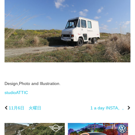
Design,Photo and Illustration.
studioATTIC
11月6日 火曜日
1 a day INSTA。。