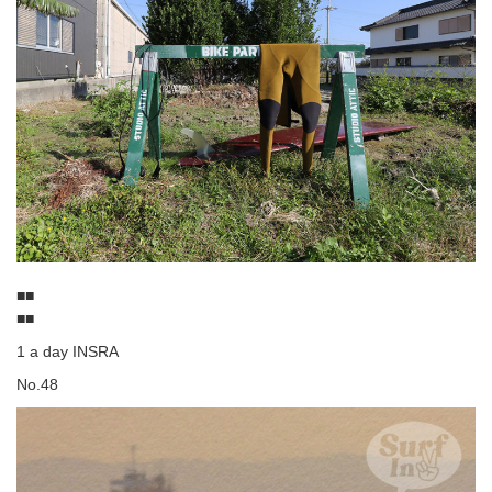
■■
■■
1 a day INSRA
No.48