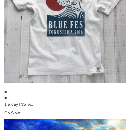
■
■
1 a day INSTA..
Go Slow..