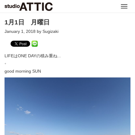
Toggl
navig
1月1日 月曜日
January 1, 2018 by Sugizaki
LIFEはONE DAYの積み重ね...
。
good morning SUN