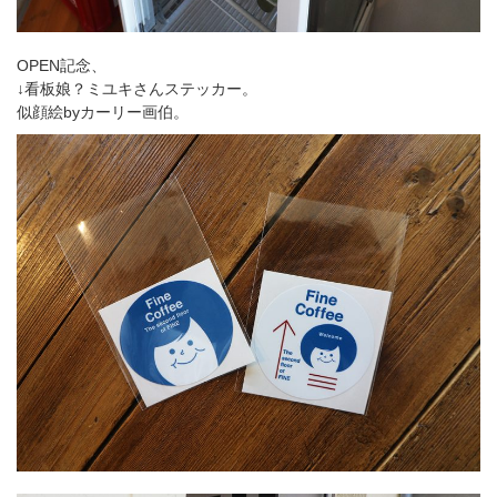
OPEN記念、
↓看板娘？ミユキさんステッカー。
似顔絵byカーリー画伯。