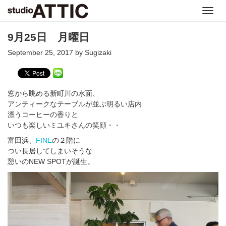
Toggl
navig
9月25日 月曜日
September 25, 2017 by Sugizaki
窓から眺める新町川の水面、
アンティークなテーブルが並ぶ明るい店内
漂うコーヒーの香りと
いつも楽しいミユキさんの笑顔・・
富田浜、
FINE
の２階に
つい長居してしまいそうな
憩いのNEW SPOTが誕生。